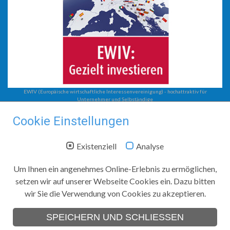
EWIV (Europäische wirtschaftliche Interessenvereinigung) - hochattraktiv für
Unternehmer und Selbständige
Steuerberatung
Cookie Einstellungen
EWIV
Unternehmensberatung
Existenziell
Analyse
Steuerberatung mit System
Steuerkanzlei Jobst
Um Ihnen ein angenehmes Online-Erlebnis zu ermöglichen,
setzen wir auf unserer Webseite Cookies ein. Dazu bitten
Zwickauer Straße 208
wir Sie die Verwendung von Cookies zu akzeptieren.
09116
Chemnitz
Telefon:
+49 (0)371 366 74 40
SPEICHERN UND SCHLIESSEN
Telefax:
+49 (0)371 366 74 44