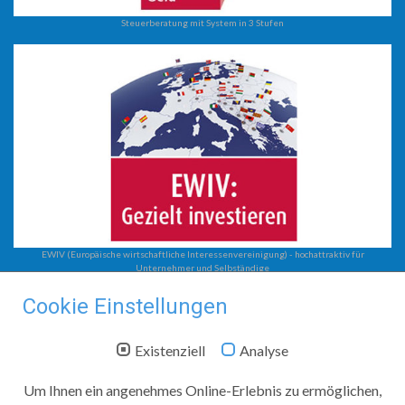
Steuerberatung mit System in 3 Stufen
EWIV (Europäische wirtschaftliche Interessenvereinigung) - hochattraktiv für
Unternehmer und Selbständige
Steuerberatung
Cookie Einstellungen
EWIV
Unternehmensberatung
Existenziell
Analyse
Steuerberatung mit System
Steuerkanzlei Jobst
Um Ihnen ein angenehmes Online-Erlebnis zu ermöglichen,