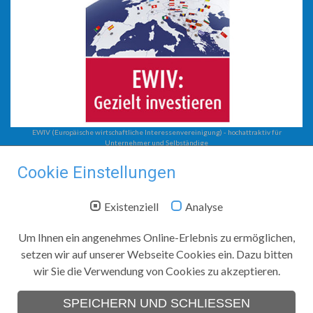
EWIV (Europäische wirtschaftliche Interessenvereinigung) - hochattraktiv für
Unternehmer und Selbständige
Steuerberatung
Cookie Einstellungen
EWIV
Unternehmensberatung
Existenziell
Analyse
Steuerberatung mit System
Steuerkanzlei Jobst
Um Ihnen ein angenehmes Online-Erlebnis zu ermöglichen,
setzen wir auf unserer Webseite Cookies ein. Dazu bitten
Zwickauer Straße 208
wir Sie die Verwendung von Cookies zu akzeptieren.
09116
Chemnitz
Telefon:
+49 (0)371 366 74 40
SPEICHERN UND SCHLIESSEN
Telefax:
+49 (0)371 366 74 44