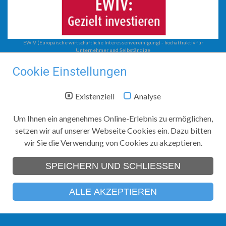
EWIV (Europäische wirtschaftliche Interessenvereinigung) - hochattraktiv für
Unternehmer und Selbständige
Steuerberatung
Cookie Einstellungen
EWIV
Unternehmensberatung
Existenziell
Analyse
Steuerberatung mit System
Steuerkanzlei Jobst
Um Ihnen ein angenehmes Online-Erlebnis zu ermöglichen,
setzen wir auf unserer Webseite Cookies ein. Dazu bitten
Zwickauer Straße 208
wir Sie die Verwendung von Cookies zu akzeptieren.
09116
Chemnitz
Telefon:
+49 (0)371 366 74 40
SPEICHERN UND SCHLIESSEN
Telefax:
+49 (0)371 366 74 44
E-Mail:
info
@steuerkanzlei-jobst
.de
ALLE AKZEPTIEREN
© Steuerkanzlei Jobst in Chemnitz