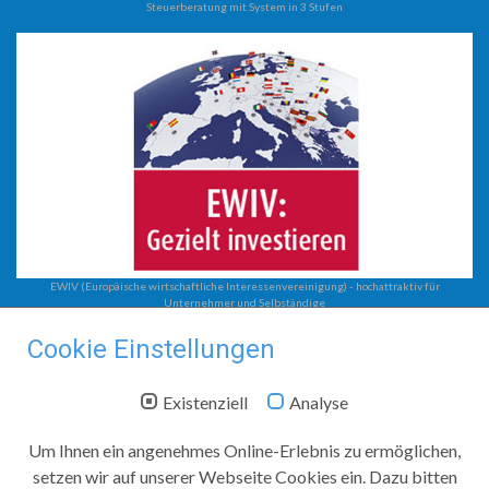
Steuerberatung mit System in 3 Stufen
EWIV (Europäische wirtschaftliche Interessenvereinigung) - hochattraktiv für
Unternehmer und Selbständige
Steuerberatung
Cookie Einstellungen
EWIV
Unternehmensberatung
Existenziell
Analyse
Steuerberatung mit System
Steuerkanzlei Jobst
Um Ihnen ein angenehmes Online-Erlebnis zu ermöglichen,
setzen wir auf unserer Webseite Cookies ein. Dazu bitten
Zwickauer Straße 208