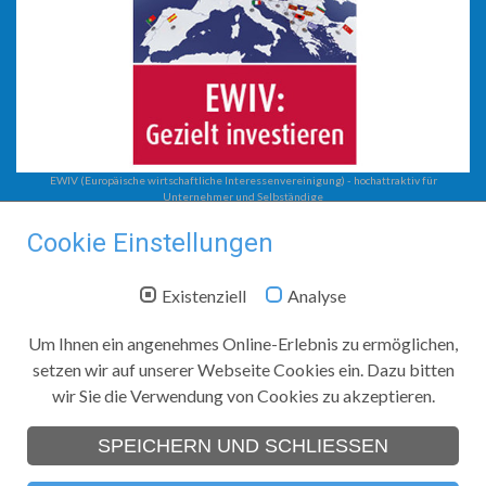
EWIV (Europäische wirtschaftliche Interessenvereinigung) - hochattraktiv für
Unternehmer und Selbständige
Steuerberatung
Cookie Einstellungen
EWIV
Unternehmensberatung
Existenziell
Analyse
Steuerberatung mit System
Steuerkanzlei Jobst
Um Ihnen ein angenehmes Online-Erlebnis zu ermöglichen,
setzen wir auf unserer Webseite Cookies ein. Dazu bitten
Zwickauer Straße 208
wir Sie die Verwendung von Cookies zu akzeptieren.
09116
Chemnitz
Telefon:
+49 (0)371 366 74 40
SPEICHERN UND SCHLIESSEN
Telefax:
+49 (0)371 366 74 44